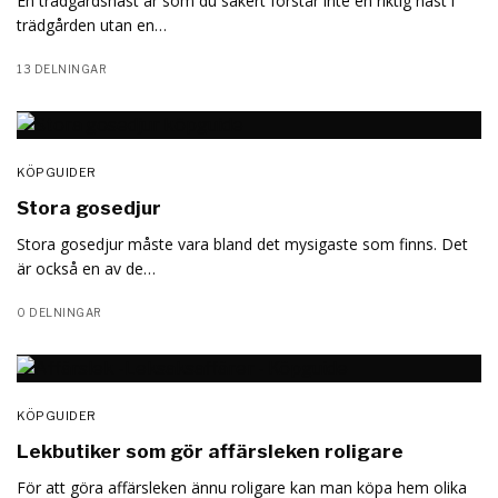
En trädgårdshäst är som du säkert förstår inte en riktig häst i
trädgården utan en…
13 DELNINGAR
KÖPGUIDER
Stora gosedjur
Stora gosedjur måste vara bland det mysigaste som finns. Det
är också en av de…
0 DELNINGAR
KÖPGUIDER
Lekbutiker som gör affärsleken roligare
För att göra affärsleken ännu roligare kan man köpa hem olika