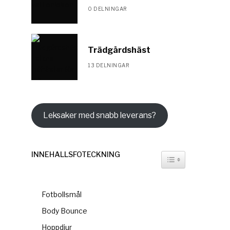
0 DELNINGAR
Trädgårdshäst
13 DELNINGAR
Leksaker med snabb leverans?
INNEHÅLLSFÖTECKNING
TOGGLE TABLE OF
Fotbollsmål
Body Bounce
Hoppdjur