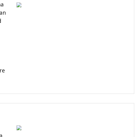
na
kan
d
re
a