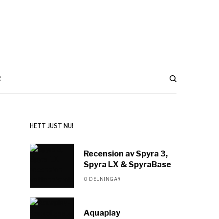
R
HETT JUST NU!
Recension av Spyra 3,
Spyra LX & SpyraBase
0 DELNINGAR
Aquaplay