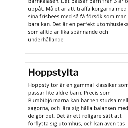
barnkalasen. Det passar barn från 3 år 
uppåt. Målet är att träffa korgarna med
sina frisbees med så få försök som man
bara kan. Det är en perfekt utomhuslek
som alltid är lika spännande och
underhållande.
Hoppstylta
Hoppstyltor är en gammal klassiker so
passar lite äldre barn. Precis som
Bumbibjörnarna kan barnen studsa mel
sagorna, och lära sig hålla balansen me
de gör det. Det är ett roligare sätt att
förflytta sig utomhus, och kan även tas