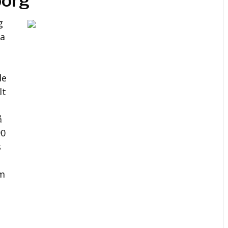
borg
g
ga
de
lt
å
90
s
om
s