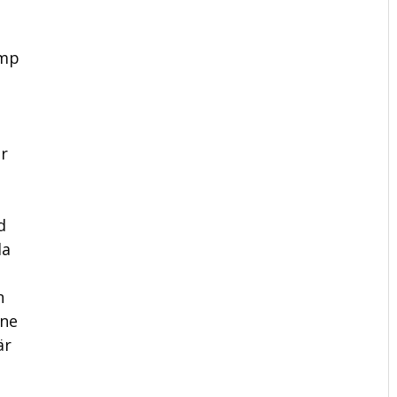
ump
r
d
la
n
ene
är