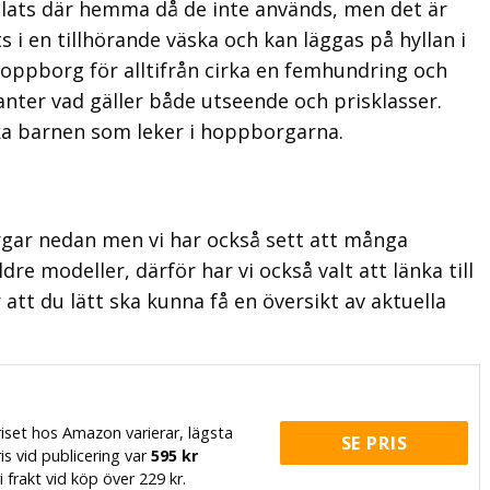
plats där hemma då de inte används, men det är
ts i en tillhörande väska och kan läggas på hyllan i
hoppborg för alltifrån cirka en femhundring och
nter vad gäller både utseende och prisklasser.
ka barnen som leker i hoppborgarna.
orgar nedan men vi har också sett att många
dre modeller, därför har vi också valt att länka till
tt du lätt ska kunna få en översikt av aktuella
iset hos Amazon varierar, lägsta
SE PRIS
is vid publicering var
595 kr
i frakt vid köp över 229 kr.