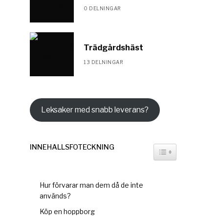
0 DELNINGAR
Trädgårdshäst
13 DELNINGAR
Leksaker med snabb leverans?
INNEHÅLLSFÖTECKNING
TOGGLE TABLE OF
Hur förvarar man dem då de inte
används?
Köp en hoppborg