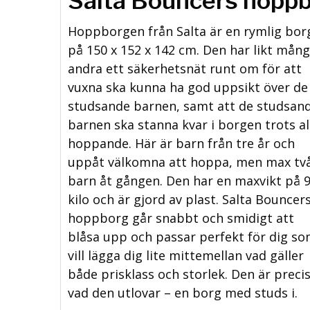
Salta Bouncers hopp
Hoppborgen från Salta är en rymlig bor
på 150 x 152 x 142 cm. Den har likt mån
andra ett säkerhetsnät runt om för att
vuxna ska kunna ha god uppsikt över de
studsande barnen, samt att de studsan
barnen ska stanna kvar i borgen trots al
hoppande. Här är barn från tre år och
uppåt välkomna att hoppa, men max tv
barn åt gången. Den har en maxvikt på 
kilo och är gjord av plast. Salta Bouncer
hoppborg går snabbt och smidigt att
blåsa upp och passar perfekt för dig s
vill lägga dig lite mittemellan vad gäller
både prisklass och storlek. Den är preci
vad den utlovar – en borg med studs i.