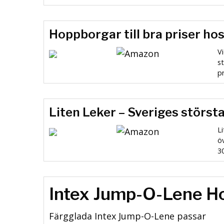
Hoppborgar till bra priser ho
Vi
st
pr
Liten Leker – Sveriges störs
L
öv
30
Intex Jump-O-Lene H
Färgglada Intex Jump-O-Lene passar