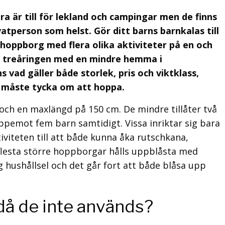
a är till för lekland och campingar men de finns
rivatperson som helst. Gör ditt barns barnkalas till
l hoppborg med flera olika aktiviteter på en och
a treåringen med en mindre hemma i
 vad gäller både storlek, pris och viktklass,
 måste tycka om att hoppa.
och en maxlängd på 150 cm. De mindre tillåter två
pemot fem barn samtidigt. Vissa inriktar sig bara
viteten till att både kunna åka rutschkana,
e flesta större hoppborgar hålls uppblåsta med
ig hushållsel och det går fort att både blåsa upp
då de inte används?