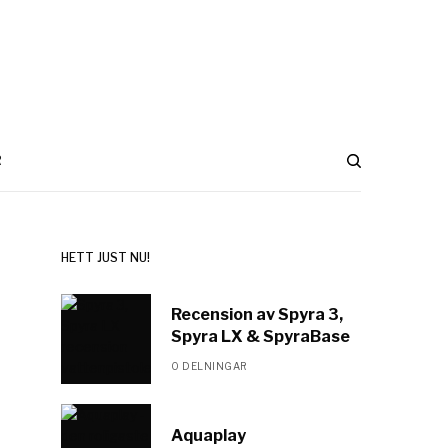
R
HETT JUST NU!
Recension av Spyra 3,
Spyra LX & SpyraBase
0 DELNINGAR
Aquaplay