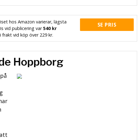
iset hos Amazon varierar, lägsta
SE PRIS
is vid publicering var
540 kr
i frakt vid köp över 229 kr.
ide Hoppborg
 på
g
har
n
att