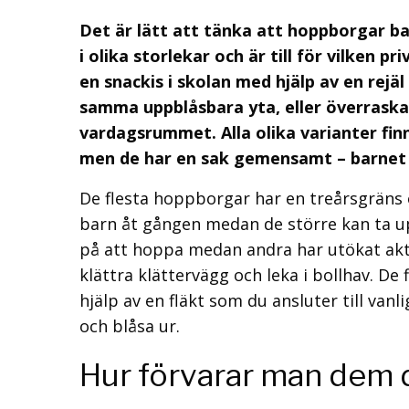
Det är lätt att tänka att hoppborgar bar
i olika storlekar och är till för vilken p
en snackis i skolan med hjälp av en rejä
samma uppblåsbara yta, eller överrask
vardagsrummet. Alla olika varianter finns
men de har en sak gemensamt – barnet
De flesta hoppborgar har en treårsgräns 
barn åt gången medan de större kan ta up
på att hoppa medan andra har utökat akti
klättra klättervägg och leka i bollhav. D
hjälp av en fläkt som du ansluter till vanl
och blåsa ur.
Hur förvarar man dem 