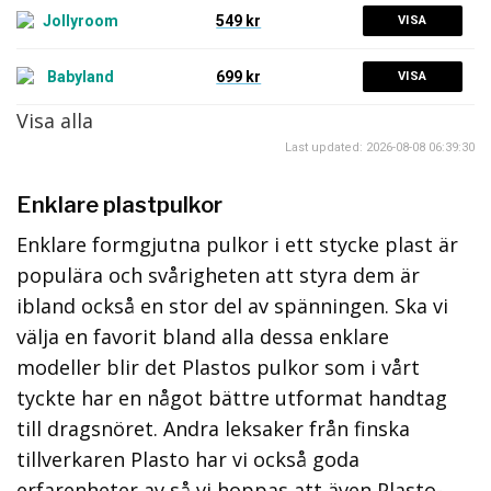
549 kr
VISA
699 kr
VISA
Visa alla
Last updated: 2026-08-08 06:39:30
Enklare plastpulkor
Enklare formgjutna pulkor i ett stycke plast är
populära och svårigheten att styra dem är
ibland också en stor del av spänningen. Ska vi
välja en favorit bland alla dessa enklare
modeller blir det Plastos pulkor som i vårt
tyckte har en något bättre utformat handtag
till dragsnöret. Andra leksaker från finska
tillverkaren Plasto har vi också goda
erfarenheter av så vi hoppas att även Plasto-