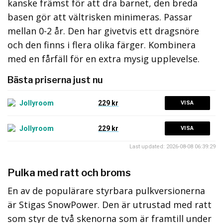
kanske främst för att dra barnet, den breda
basen gör att vältrisken minimeras. Passar
mellan 0-2 år. Den har givetvis ett dragsnöre
och den finns i flera olika färger. Kombinera
med en fårfäll för en extra mysig upplevelse.
Bästa priserna just nu
229 kr
VISA
229 kr
VISA
Last updated: 2026-08-08 06:39:29
Pulka med ratt och broms
En av de populärare styrbara pulkversionerna
är Stigas SnowPower. Den är utrustad med ratt
som styr de två skenorna som är framtill under