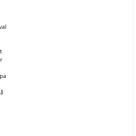
val
t
r
apa
på