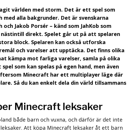
agit världen med storm. Det är ett spel som
och med alla bakgrunder. Det är svenskarna
h och Jakob Porsér – känd som JahKob som
nästintill direkt. Spelet går ut på att spelaren
stora block. Spelaren kan också utforska
remål och varelser att upptäcka. Det finns olika
nat kämpa mot farliga varelser, samla på olika
tt spel som kan spelas på egen hand, men även
ftersom Minecraft har ett multiplayer läge där
are. Så du kan enkelt dela din värld tillsammans
per Minecraft leksaker
 bland både barn och vuxna, och därför är det inte
 leksaker. Att köpa Minecraft leksaker åt ett barn