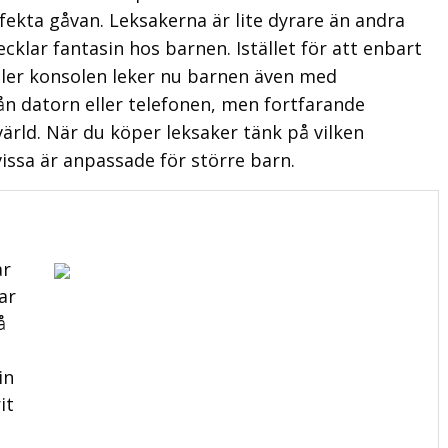
fekta gåvan. Leksakerna är lite dyrare än andra
cklar fantasin hos barnen. Istället för att enbart
eller konsolen leker nu barnen även med
ån datorn eller telefonen, men fortfarande
värld. När du köper leksaker tänk på vilken
issa är anpassade för större barn.
ar
ar
å
in
it