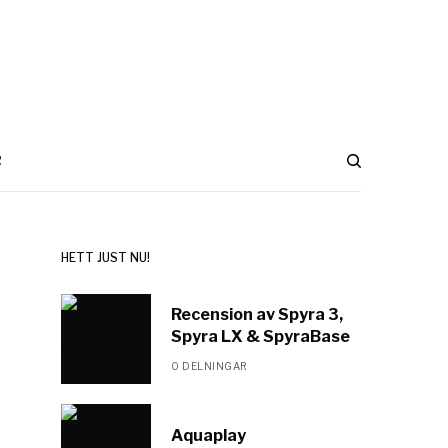
R
HETT JUST NU!
Recension av Spyra 3,
Spyra LX & SpyraBase
0 DELNINGAR
Aquaplay