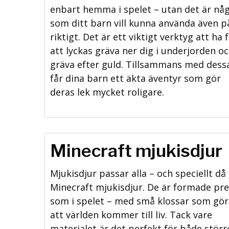
enbart hemma i spelet – utan det är nå
som ditt barn vill kunna använda även p
riktigt. Det är ett viktigt verktyg att ha 
att lyckas gräva ner dig i underjorden o
gräva efter guld. Tillsammans med dess
får dina barn ett äkta äventyr som gör
deras lek mycket roligare.
Minecraft mjukisdjur
Mjukisdjur passar alla – och speciellt då
Minecraft mjukisdjur. De är formade pre
som i spelet – med små klossar som gör
att världen kommer till liv. Tack vare
materialet är det perfekt för både störr