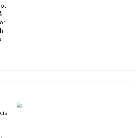
got
å
för
ch
a
cis
e