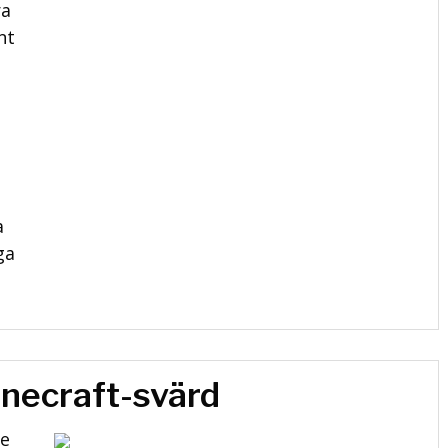
ra
nt
a
ga
necraft-svärd
te