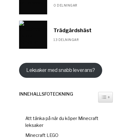
0 DELNINGAR
Trädgårdshäst
13 DELNINGAR
Leksaker med snabb leverans?
INNEHÅLLSFÖTECKNING
TOGGLE TABLE OF
Att tänka på när du köper Minecraft
leksaker
Minecraft LEGO