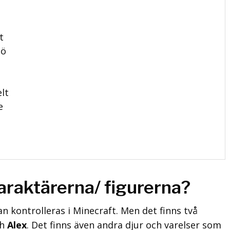
t
t
dö
lt
e
araktärerna/ figurerna?
 kontrolleras i Minecraft. Men det finns två
ch
Alex
. Det finns även andra djur och varelser som