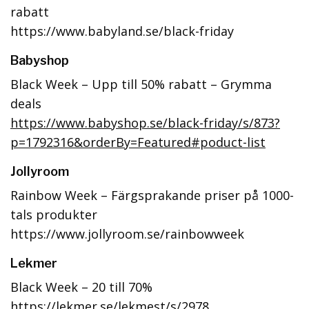
rabatt
https://www.babyland.se/black-friday
Babyshop
Black Week – Upp till 50% rabatt – Grymma
deals
https://www.babyshop.se/black-friday/s/873?
p=1792316&orderBy=Featured#poduct-list
Jollyroom
Rainbow Week – Färgsprakande priser på 1000-
tals produkter
https://www.jollyroom.se/rainbowweek
Lekmer
Black Week – 20 till 70%
https://lekmer.se/lekmest/s/2978