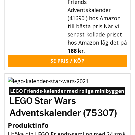
Friends
Adventskalender
(41690 ) hos Amazon
till bästa pris.När vi
senast kollade priset
hos Amazon låg det på
188 kr
.
SE PRIS / KÖP
LEGO Friends-kalender med roliga minibyggen
LEGO Star Wars
Adventskalender (75307)
Produktinfo
Utöka din LEGO Friends-samling med 24 små