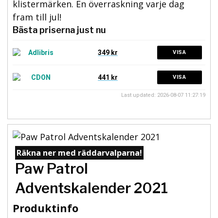
klistermärken. En överraskning varje dag
fram till jul!
Bästa priserna just nu
349 kr
VISA
441 kr
VISA
Last updated: 2026-08-07 11:27:19
Räkna ner med räddarvalparna!
Paw Patrol
Adventskalender 2021
Produktinfo