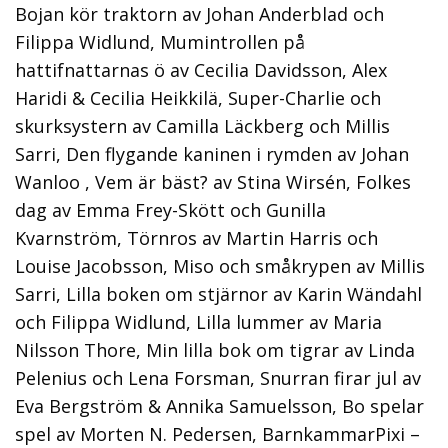
Bojan kör traktorn av Johan Anderblad och
Filippa Widlund, Mumintrollen på
hattifnattarnas ö av Cecilia Davidsson, Alex
Haridi & Cecilia Heikkilä, Super-Charlie och
skurksystern av Camilla Läckberg och Millis
Sarri, Den flygande kaninen i rymden av Johan
Wanloo , Vem är bäst? av Stina Wirsén, Folkes
dag av Emma Frey-Skött och Gunilla
Kvarnström, Törnros av Martin Harris och
Louise Jacobsson, Miso och småkrypen av Millis
Sarri, Lilla boken om stjärnor av Karin Wändahl
och Filippa Widlund, Lilla lummer av Maria
Nilsson Thore, Min lilla bok om tigrar av Linda
Pelenius och Lena Forsman, Snurran firar jul av
Eva Bergström & Annika Samuelsson, Bo spelar
spel av Morten N. Pedersen, BarnkammarPixi –