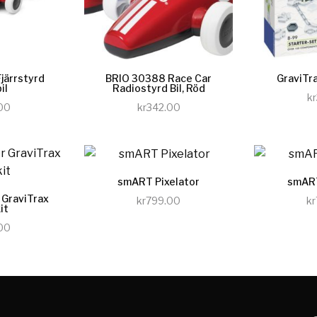
järrstyrd
BRIO 30388 Race Car
GraviTra
il
Radiostyrd Bil, Röd
kr
00
kr
342.00
u
Köp nu
smART Pixelator
smART
GraviTrax
kr
799.00
kr
it
Köp nu
00
u